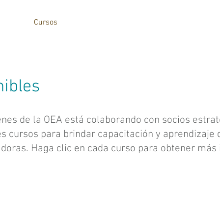
Inicio
Cursos
Colaboradores
Contacto
More
nibles
es de la OEA está colaborando con socios estraté
tes cursos para brindar capacitación y aprendizaje
doras. Haga clic en cada curso para obtener más 